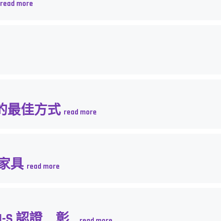
的最佳方式
用家具
-S 認證 彰...